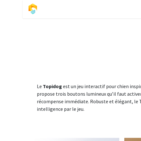
Se rendre au contenu
Accueil
S
Le
Topidog
est un jeu interactif pour chien insp
propose trois boutons lumineux qu’il faut activ
récompense immédiate. Robuste et élégant, le T
intelligence par le jeu.