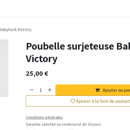
ervices
À propos
Blog
Boutique
Contact
Babylock Victory
Poubelle surjeteuse Ba
Victory
25,00
€
Ajouter au pa
Ajouter à la liste de souhai
Conditions générales
Garantie satisfait ou remboursé de 30 jours