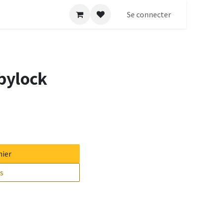
Se connecter
bylock
nier
ts